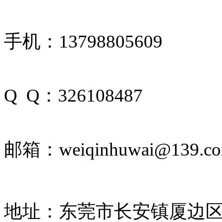
手机：13798805609
Q Q：326108487
邮箱：weiqinhuwai@139.c
地址：东莞市长安镇厦边区