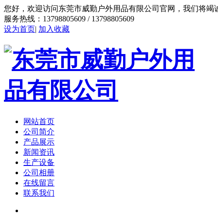
您好，欢迎访问东莞市威勤户外用品有限公司官网，我们将竭
服务热线：13798805609 / 13798805609
设为首页
|
加入收藏
网站首页
公司简介
产品展示
新闻资讯
生产设备
公司相册
在线留言
联系我们