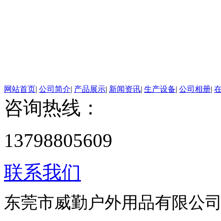
网站首页
|
公司简介
|
产品展示
|
新闻资讯
|
生产设备
|
公司相册
|
咨询热线：
13798805609
联系我们
东莞市威勤户外用品有限公司 版权所