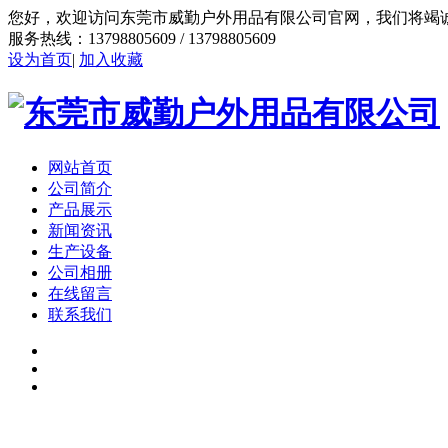
您好，欢迎访问东莞市威勤户外用品有限公司官网，我们将竭
服务热线：13798805609 / 13798805609
设为首页
|
加入收藏
网站首页
公司简介
产品展示
新闻资讯
生产设备
公司相册
在线留言
联系我们