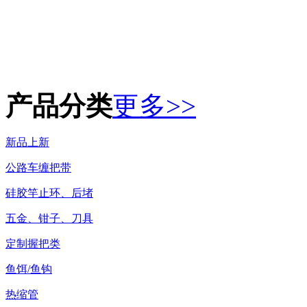
产品分类
更多>>
新品上新
公路车缠把带
硅胶竿止环、后堵
五金、钳子、刀具
定制握把类
鱼饵/鱼钩
热缩管